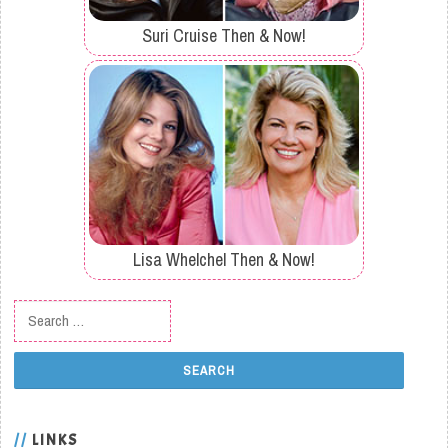
Suri Cruise Then & Now!
Lisa Whelchel Then & Now!
Search for:
LINKS