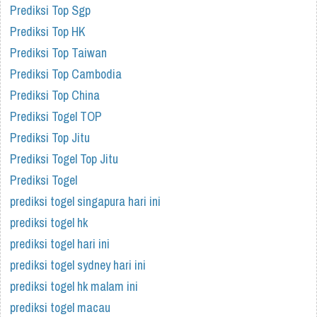
Prediksi Top Sgp
Prediksi Top HK
Prediksi Top Taiwan
Prediksi Top Cambodia
Prediksi Top China
Prediksi Togel TOP
Prediksi Top Jitu
Prediksi Togel Top Jitu
Prediksi Togel
prediksi togel singapura hari ini
prediksi togel hk
prediksi togel hari ini
prediksi togel sydney hari ini
prediksi togel hk malam ini
prediksi togel macau