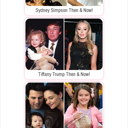
Sydney Simpson Then & Now!
Tiffany Trump Then & Now!