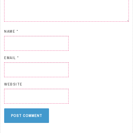
NAME
*
EMAIL
*
WEBSITE