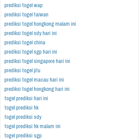
prediksi togel wap
prediksi togel taiwan
prediksi togel hongkong malam ini
prediksi togel sdy hari ini
prediksi togel china
prediksi togel sgp hari ini
prediksi togel singapore hari ini
prediksi togel jitu
prediksi togel macau hari ini
prediksi togel hongkong hari ini
togel prediksi hari ini
togel prediksi hk
togel prediksi sdy
togel prediksi hk malam ini
togel prediksi sgp